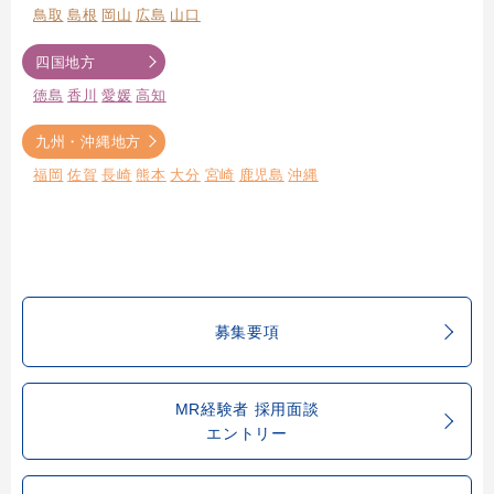
鳥取
島根
岡山
広島
山口
四国地方
徳島
香川
愛媛
高知
九州・沖縄地方
福岡
佐賀
長崎
熊本
大分
宮崎
鹿児島
沖縄
募集要項
MR経験者 採用面談
エントリー