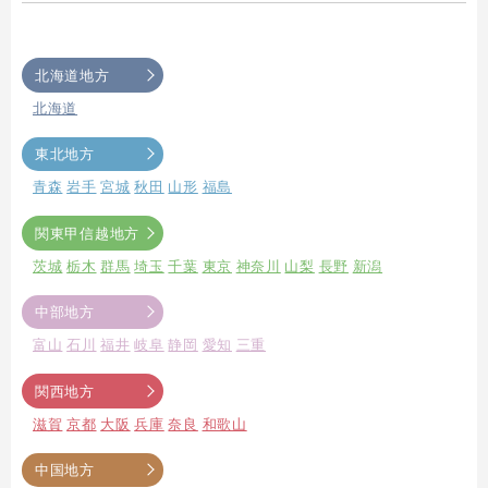
北海道地方
北海道
東北地方
青森
岩手
宮城
秋田
山形
福島
関東甲信越地方
茨城
栃木
群馬
埼玉
千葉
東京
神奈川
山梨
長野
新潟
中部地方
富山
石川
福井
岐阜
静岡
愛知
三重
関西地方
滋賀
京都
大阪
兵庫
奈良
和歌山
中国地方