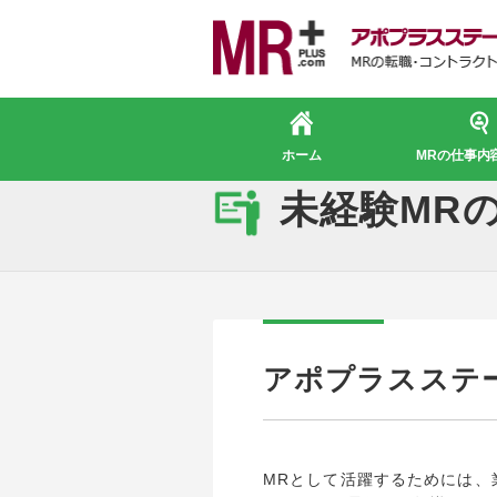
進化するMR
ホーム
MRの仕事内
MRの教
未経験MR
アポプラスステ
MRとして活躍するためには、