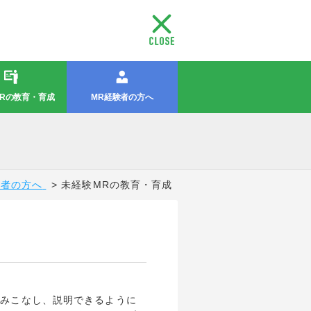
Rの教育・育成
バック採用
MR未経験者の方へ
MR経験者の方へ
MRとは
アポプラスMRの
サポート・
アポプラスMRに
営業経験を活かす
未経験MRの
先輩MRの声
MR認定試験体験版
進化するMR
MRの教育研修
MR募集一覧
教育・育成
-MRの仕事内容を知る
キャリアパス
フォロー体制
応募する
験者の方へ
未経験MRの教育・育成
読みこなし、説明できるように