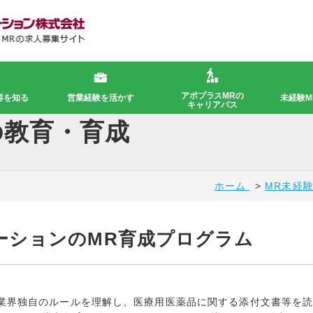
アポプラスMRの
容を知る
育研修
サポート･フォロー体制
営業経験を活かす
MR募集一覧
未経験M
カム
キャリアパス
の教育・育成
ホーム
MR未経
ーションのMR育成プログラム
業界独自のルールを理解し、医療用医薬品に関する添付文書等を